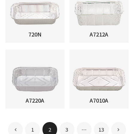
720N
A7212A
A7220A
A7010A
1
2
3
…
13