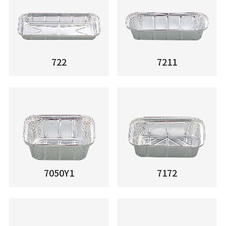
722
7211
7050Y1
7172