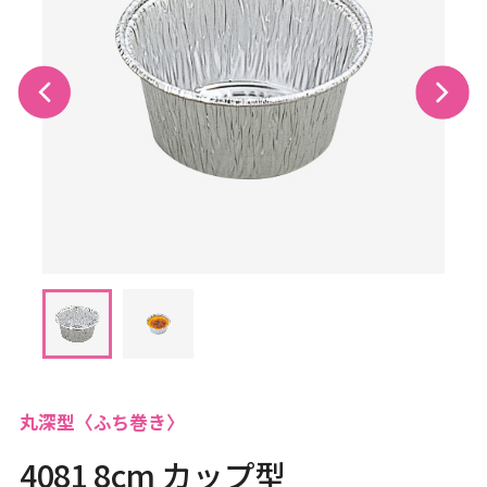
丸深型〈ふち巻き〉
4081 8cm カップ型