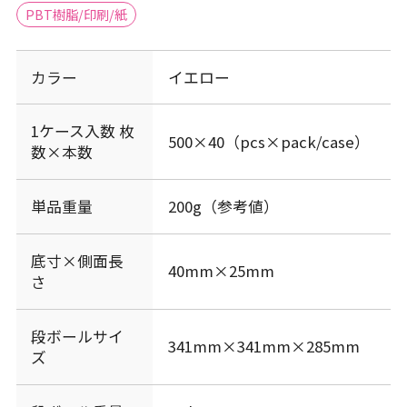
PBT樹脂/印刷/紙
カラー
イエロー
1ケース入数 枚
500×40（pcs×pack/case）
数×本数
単品重量
200g（参考値）
底寸×側面長
40mm×25mm
さ
段ボールサイ
341mm×341mm×285mm
ズ