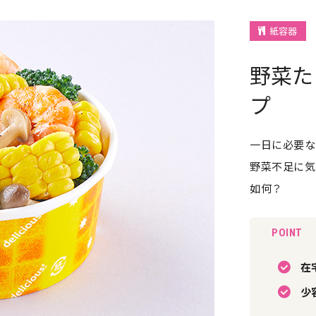
紙容器
野菜た
プ
一日に必要な
野菜不足に気
如何？
POINT
在
少