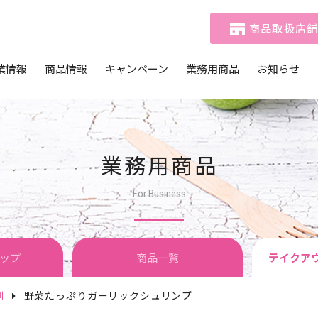
商品取扱店
業情報
商品情報
キャンペーン
業務用商品
お知らせ
メッセージ
商品一覧
おたのしみマークキャンペーン
商品一覧
社概要
動画ギャラリー
おたのしみCLUB
テイクアウトメニュー
活用例
業理念
おたのしみCLUBコミュニティ
業務用商品
 基本方針
For Business
ビリティ経営
ップ
商品一覧
テイクア
例
野菜たっぷりガーリックシュリンプ