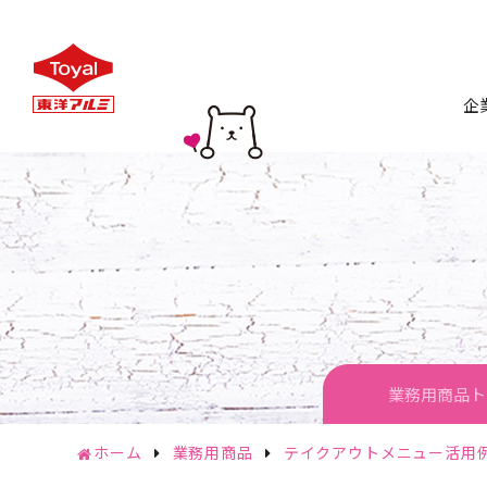
企
トップ
会
企
CSR
サステナ
業務用商品ト
ホーム
業務用商品
テイクアウトメニュー活用