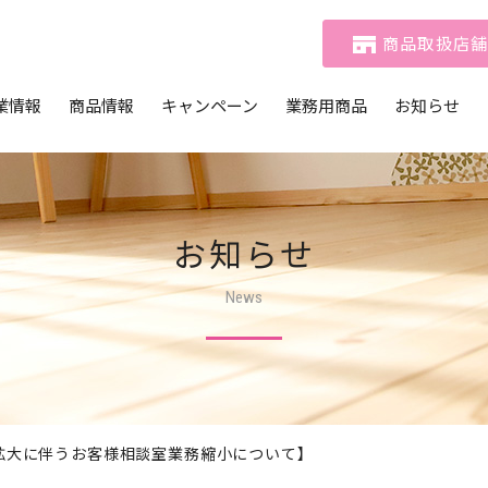
商品取扱店
業情報
商品情報
キャンペーン
業務用商品
お知らせ
メッセージ
商品一覧
おたのしみマークキャンペーン
商品一覧
社概要
動画ギャラリー
おたのしみCLUB
テイクアウトメニュー
活用例
業理念
おたのしみCLUBコミュニティ
お知らせ
 基本方針
News
ビリティ経営
拡大に伴うお客様相談室業務縮小について】