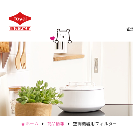
企
トップ
会
企
CSR
サステナ
ホーム
商品情報
空調機器用フィルター