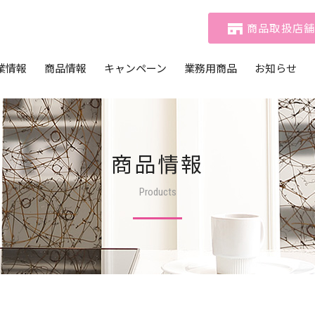
商品取扱店
業情報
商品情報
キャンペーン
業務用商品
お知らせ
メッセージ
商品一覧
おたのしみマークキャンペーン
商品一覧
社概要
動画ギャラリー
おたのしみCLUB
テイクアウトメニュー
活用例
業理念
おたのしみCLUBコミュニティ
商品情報
 基本方針
Products
ビリティ経営