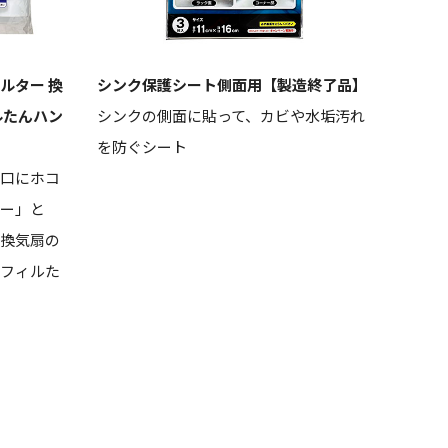
ルター 換
シンク保護シート側面用【製造終了品】
洗え
ルたんハン
シンクの側面に貼って、カビや水垢汚れ
じゃ
を防ぐシート
脱で
口にホコ
ー」と
換気扇の
フィルた