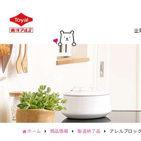
企
トップ
会
企
CSR
サステナ
ホーム
商品情報
製造終了品
アレルブロッ