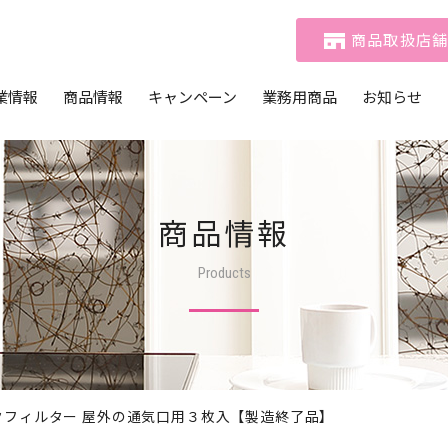
商品取扱店
業情報
商品情報
キャンペーン
業務用商品
お知らせ
メッセージ
商品一覧
おたのしみマークキャンペーン
商品一覧
社概要
動画ギャラリー
おたのしみCLUB
テイクアウトメニュー
活用例
業理念
おたのしみCLUBコミュニティ
商品情報
 基本方針
Products
ビリティ経営
クフィルター 屋外の通気口用３枚入【製造終了品】