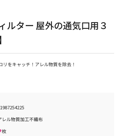
ィルター 屋外の通気口用３
】
コリをキャッチ！アレル物質を除去！
1987254225
アレル物質加工不織布
♥
枚