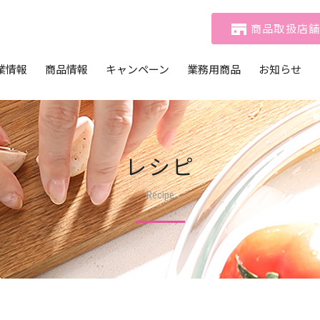
商品取扱店
業情報
商品情報
キャンペーン
業務用商品
お知らせ
メッセージ
商品一覧
おたのしみマークキャンペーン
商品一覧
社概要
動画ギャラリー
おたのしみCLUB
テイクアウトメニュー
活用例
業理念
おたのしみCLUBコミュニティ
レシピ
 基本方針
Recipe
ビリティ経営