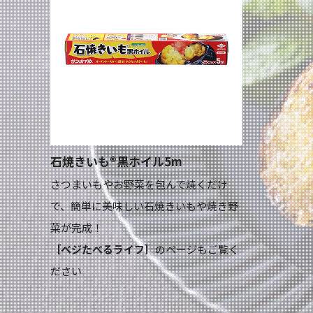
石焼きいも®黒ホイル5m
さつまいもやお野菜を包んで焼くだけ
で、簡単に美味しい石焼きいもや焼き野
菜が完成！
［ベジたべるライフ］
のページもご覧く
ださい