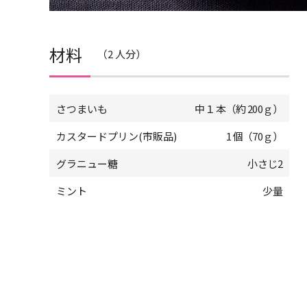
材料
（2 人分）
さつまいも
中１ 本（約 200ｇ）
カスタードプリン(市販品)
1 個（70ｇ）
グラニュー糖
小さじ2
ミント
少量