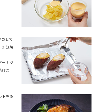
べのせて
０ 分焼
ドーナツ
焼けま
ントを添