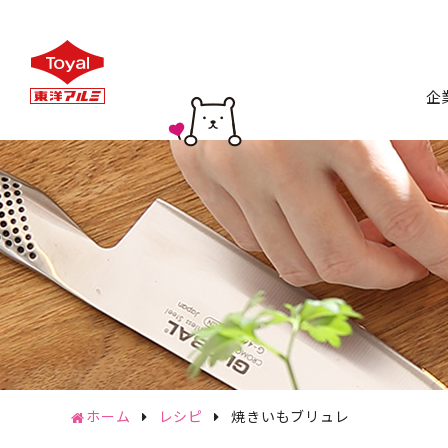
企
トップ
会
企
CSR
サステナ
ホーム
レシピ
焼きいもブリュレ