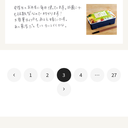
1
2
3
4
…
27