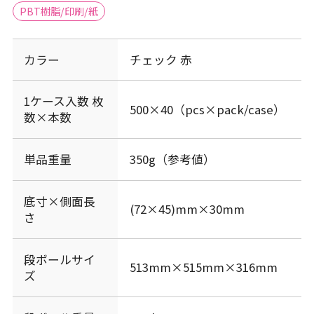
PBT樹脂/印刷/紙
カラー
チェック 赤
1ケース入数 枚
500×40（pcs×pack/case）
数×本数
単品重量
350g（参考値）
底寸×側面長
(72×45)mm×30mm
さ
段ボールサイ
513mm×515mm×316mm
ズ