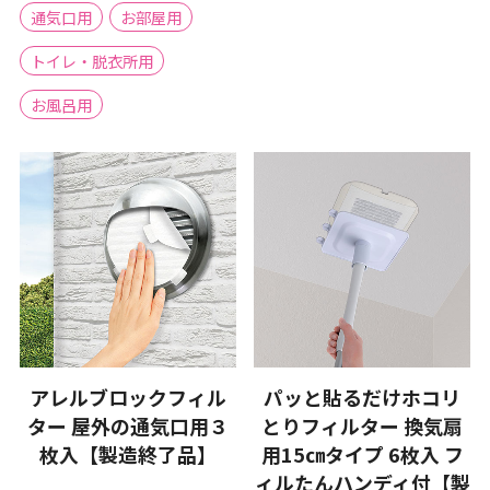
通気口用
お部屋用
トイレ・脱衣所用
お風呂用
アレルブロックフィル
パッと貼るだけホコリ
ター 屋外の通気口用３
とりフィルター 換気扇
枚入【製造終了品】
用15㎝タイプ 6枚入 フ
ィルたんハンディ付【製