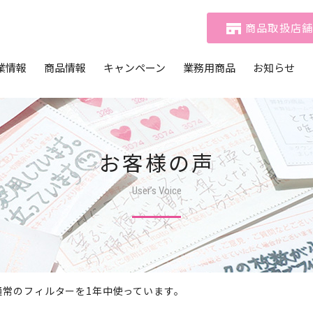
商品取扱店
業情報
商品情報
キャンペーン
業務用商品
お知らせ
メッセージ
商品一覧
おたのしみマークキャンペーン
商品一覧
社概要
動画ギャラリー
おたのしみCLUB
テイクアウトメニュー
活用例
業理念
おたのしみCLUBコミュニティ
お客様の声
 基本方針
User’s Voice
ビリティ経営
は通常のフィルターを1年中使っています。