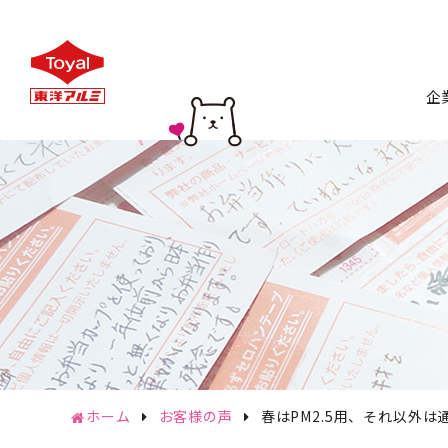
企
トップ
会
企
CSR
サステナ
ホーム
お客様の声
春はPM2.5用、それ以外