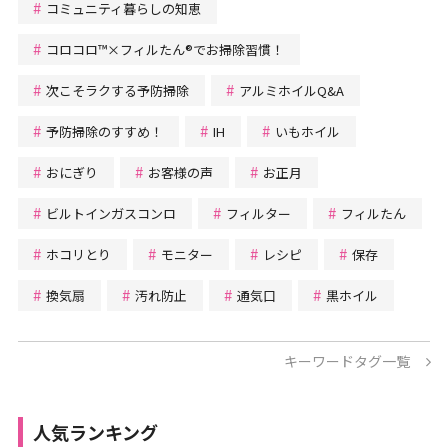
コミュニティ暮らしの知恵
コロコロ™×フィルたん®でお掃除習慣！
次こそラクする予防掃除
アルミホイルQ&A
予防掃除のすすめ！
IH
いもホイル
おにぎり
お客様の声
お正月
ビルトインガスコンロ
フィルター
フィルたん
ホコリとり
モニター
レシピ
保存
換気扇
汚れ防止
通気口
黒ホイル
キーワードタグ一覧
人気ランキング