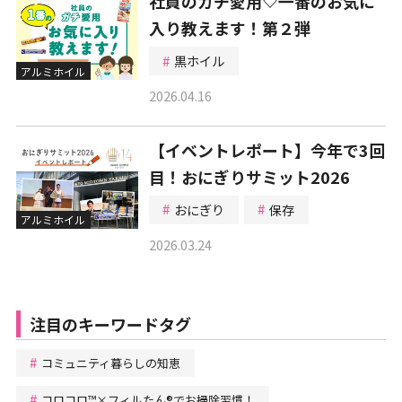
社員のガチ愛用♡一番のお気に
入り教えます！第２弾
黒ホイル
アルミホイル
2026.04.16
【イベントレポート】今年で3回
目！おにぎりサミット2026
おにぎり
保存
アルミホイル
2026.03.24
注目のキーワードタグ
コミュニティ暮らしの知恵
コロコロ™×フィルたん®でお掃除習慣！