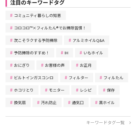
注目のキーワードタグ
コミュニティ暮らしの知恵
コロコロ™×フィルたん®でお掃除習慣！
次こそラクする予防掃除
アルミホイルQ&A
予防掃除のすすめ！
IH
いもホイル
おにぎり
お客様の声
お正月
ビルトインガスコンロ
フィルター
フィルたん
ホコリとり
モニター
レシピ
保存
換気扇
汚れ防止
通気口
黒ホイル
キーワードタグ一覧